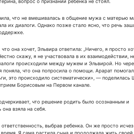
ерина, вопрос о признании ребенка не стоял.
нила, что не вмешивалась в общение мужа с матерью м
ла их диалоги. Однако позже стало ясно, что речь заш
оддержке.
 что она хочет, Эльвира ответила: „Ничего, я просто хо
 Честно скажу, я не участвовала в их взаимодействии, не
иалоги происходили между мужем и Эльвирой. Но чере
 поняла, что она попросила о помощи. Арарат помогал
ьги, это происходило систематически», — поделилась 
итрием Борисовым на Первом канале.
одчеркивает, что решение родить было осознанным и
 она взяла на себя.
я ответственность, выбрав ребенка. Он же просто исчез
 время. Я сама растила сына и продолжала жить своей