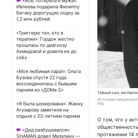
«Всё, потеряла я мужа»:
Ивлеева подарила Филиппу
Бегаку дорогущую лодку за
1,2 млн рублей
«Триггерю тех, кто в
терапии»: Гордон жестко
прошлась по диагнозу
Ахмедовой и довела ее до
слёз
«Моя любимая пара!»: Ольга
Бузова спустя 22 года
воссоединилась с бывшим
парнем из «ДОМа-2»
Тайный сын, эксперти
Источник: 
katyakeshch
«Я была шокирована»: Жанну
РФ)
Агузарову заметили на
отдыхе с 22-летнем парнем
О том, что у ак
общественность 
«Дед разбушевался»:
протяжении 14 
SHAMAN довел Мизулину —