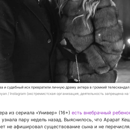
за и судебный иск превратили личную драму актера в громкий телескандал
yan / Instagram (экстремистская организация, деятельность запрещена на 
тера из сериала «Универ» (16+)
есть внебрачный ребено
узнала пару недель назад. Выяснилось, что Арарат Ке
лет не афишировал существование сына и не перечисля