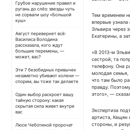
Грубое нарушение правил и
ругань до слёз: звезды чуть
не сорвали шоу «Большой
Тем временем н
куш»
впервые узнала 
Эльвира через 
Август перевернет всё:
Екатерины, а за
Василиса Володина
рассказала, кого ждут
большие перемены, —
«В 2013-м Эльви
может, вас?
сестрой, та поп
телефону. Она р
Эти 7 безобидных привычек
молодая семья, 
незаметно убивают колени —
что там было ра
спорим, вы тоже так делаете
правду. Поэтому
этого», — сказа
Один выбор раскроет вашу
тайную сторону: какая
скрытая сила живет внутри
Экспертиза подт
вас
артиста, Кещян 
стороны, и резу
Люсе Чеботиной пророчат