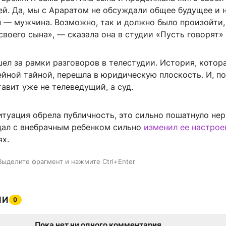
ей. Да, мы с Араратом не обсуждали общее будущее и 
н — мужчина. Возможно, так и должно было произойти,
воего сына», — сказала она в студии «Пусть говорят» 
ел за рамки разговоров в телестудии. История, котор
ейной тайной, перешла в юридическую плоскость. И, п
тавит уже не телеведущий, а суд.
ситуация обрела публичность, это сильно пошатнуло нер
дал с внебрачным ребенком сильно
изменил ее настрое
ях.
Выделите фрагмент и нажмите Ctrl+Enter
ИИ
0
Пока нет ни одного комментария.