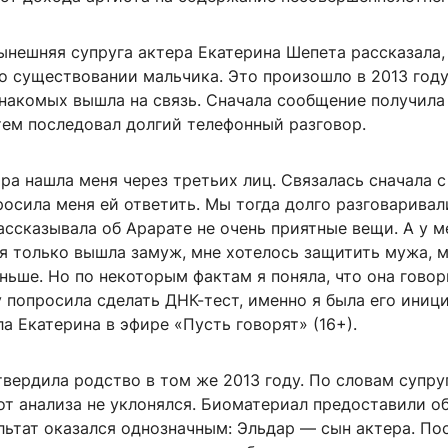
ынешняя супруга актера Екатерина Шепета рассказала,
о существовании мальчика. Это произошло в 2013 году
знакомых вышла на связь. Сначала сообщение получила
тем последовал долгий телефонный разговор.
ра нашла меня через третьих лиц. Связалась сначала 
росила меня ей ответить. Мы тогда долго разговаривал
ассказывала об Арарате не очень приятные вещи. А у м
я только вышла замуж, мне хотелось защитить мужа, 
ньше. Но по некоторым фактам я поняла, что она говор
 попросила сделать ДНК-тест, именно я была его иниц
ла Екатерина в эфире «Пусть говорят» (16+).
вердила родство в том же 2013 году. По словам супру
от анализа не уклонялся. Биоматериал предоставили о
льтат оказался однозначным: Эльдар — сын актера. Пос