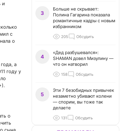
 и
Больше не скрывает:
3
Полина Гагарина показала
романтичные кадры с новым
избранником
сколько
омил с
205
Обсудить
нала о
«Дед разбушевался»:
4
SHAMAN довел Мизулину —
что он натворил
года, а
11 году у
158
Обсудить
ыло
).
Эти 7 безобидных привычек
5
незаметно убивают колени
— спорим, вы тоже так
делаете
ать о
131
Обсудить
ачить
о сына.