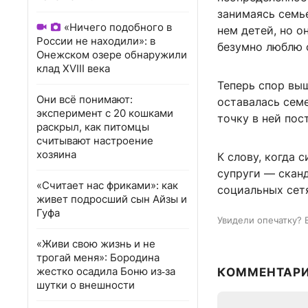
занимаясь семь
«Ничего подобного в
нем детей, но о
России не находили»: в
безумно люблю с
Онежском озере обнаружили
клад XVIII века
Теперь спор выш
Они всё понимают:
оставалась сем
эксперимент с 20 кошками
точку в ней пос
раскрыл, как питомцы
считывают настроение
хозяина
К слову, когда 
супруги — скан
«Считает нас фриками»: как
социальных сет
живет подросший сын Айзы и
Гуфа
Увидели опечатку? 
«Живи свою жизнь и не
трогай меня»: Бородина
жестко осадила Боню из‑за
КОММЕНТАР
шутки о внешности