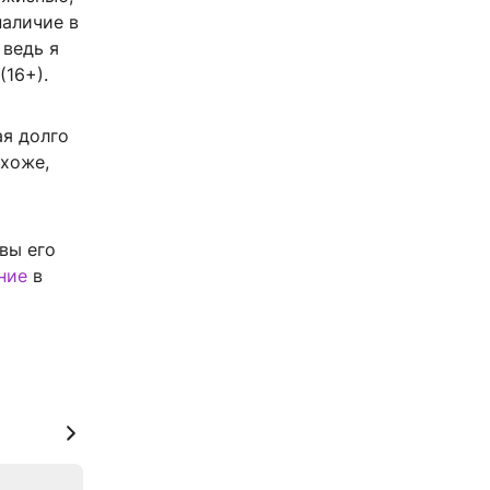
наличие в
 ведь я
(16+).
ая долго
охоже,
вы его
ние
в