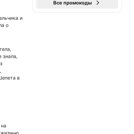
Все промокоды
альчика и
ла о
тела,
 знала,
з
,
Шепета в
 на
 жизнью,