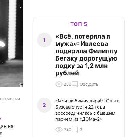
ТОП 5
«Всё, потеряла я
1
мужа»: Ивлеева
подарила Филиппу
Бегаку дорогущую
лодку за 1,2 млн
рублей
263
Обсудить
территории 
«Моя любимая пара!»: Ольга
2
Бузова спустя 22 года
воссоединилась с бывшим
к
,
парнем из «ДОМа-2»
щян на
240
3
л