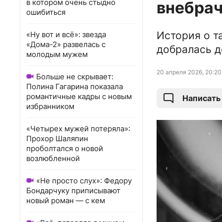
в котором очень стыдно
внебрач
ошибиться
История о т
«Ну вот и всё»: звезда
«Дома-2» развелась с
добралась д
молодым мужем
20 апреля 2026, 20:20
Больше не скрывает:
Полина Гагарина показала
романтичные кадры с новым
Написать
избранником
«Четырех мужей потеряла»:
Прохор Шаляпин
проболтался о новой
возлюбленной
«Не просто слух»: Федору
Бондарчуку приписывают
новый роман — с кем