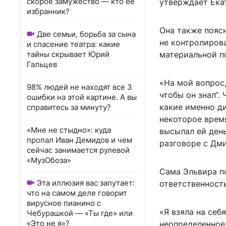
скорое замужество — кто ее
утверждает Екат
избранник?
Она также пояс
Две семьи, борьба за сына
не контролирова
и спасение театра: какие
тайны скрывает Юрий
материальной п
Гальцев
«На мой вопрос,
98% людей не находят все 3
чтобы он знал“.
ошибки на этой картине. А вы
какие именно д
справитесь за минуту?
некоторое время
«Мне не стыдно»: куда
высылал ей ден
пропал Иван Демидов и чем
разговоре с Дм
сейчас занимается рулевой
«МузОбоза»
Сама Эльвира п
Эта иллюзия вас запутает:
ответственность
что на самом деле говорит
вирусное пианино с
«Я взяла на себ
Чебурашкой — «Ты где» или
«Это не я»?
неопределенное