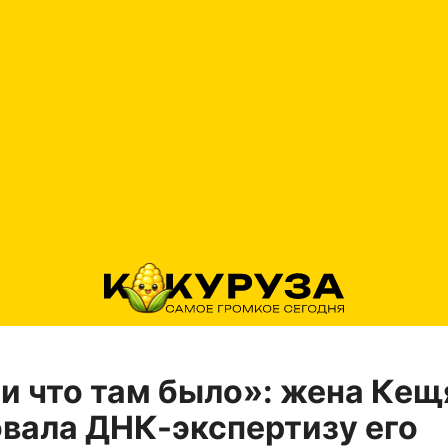
и что там было»: жена Кещ
вала ДНК-экспертизу его