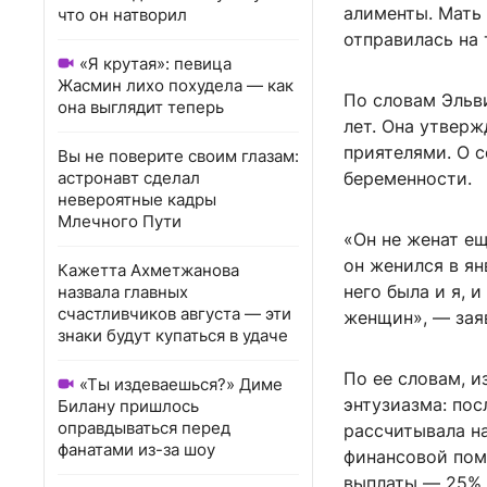
алименты. Мать 
что он натворил
отправилась на 
«Я крутая»: певица
Жасмин лихо похудела — как
По словам Эльви
она выглядит теперь
лет. Она утверж
приятелями. О с
Вы не поверите своим глазам:
астронавт сделал
беременности.
невероятные кадры
Млечного Пути
«Он не женат ещ
он женился в ян
Кажетта Ахметжанова
него была и я, 
назвала главных
счастливчиков августа — эти
женщин», — заяв
знаки будут купаться в удаче
По ее словам, и
«Ты издеваешься?» Диме
энтузиазма: пос
Билану пришлось
оправдываться перед
рассчитывала на
фанатами из-за шоу
финансовой пом
выплаты — 25% 