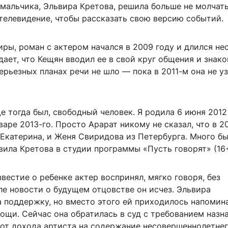
мальчика, Эльвира Кретова, решила больше не молчать
телевидение, чтобы рассказать свою версию событий.
ры, роман с актером начался в 2009 году и длился не
дает, что Кещян вводил ее в свой круг общения и знак
ерьезных планах речи не шло — пока в 2011-м она не уз
е тогда был, свободный человек. Я родила 6 июня 2012 
варе 2013-го. Просто Арарат никому не сказал, что в 20
и Екатерина, и Женя Свиридова из Петербурга. Много б
ила Кретова в студии программы «Пусть говорят» (16+
звестие о ребенке актер воспринял, мягко говоря, без
ле новости о будущем отцовстве он исчез. Эльвира
 поддержку, но вместо этого ей приходилось напомин
ощи. Сейчас она обратилась в суд с требованием назн
от дохода артиста на содержание несовершеннолетнег