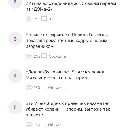
2
22 года воссоединилась с бывшим парнем
из «ДОМа-2»
253
3
Больше не скрывает: Полина Гагарина
3
показала романтичные кадры с новым
избранником
239
Обсудить
«Дед разбушевался»: SHAMAN довел
4
Мизулину — что он натворил
163
Обсудить
Эти 7 безобидных привычек незаметно
5
убивают колени — спорим, вы тоже так
делаете
133
Обсудить