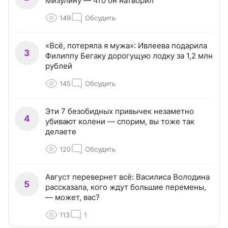
Мизулину — что он натворил
149
Обсудить
«Всё, потеряла я мужа»: Ивлеева подарила
3
Филиппу Бегаку дорогущую лодку за 1,2 млн
рублей
145
Обсудить
Эти 7 безобидных привычек незаметно
4
убивают колени — спорим, вы тоже так
делаете
120
Обсудить
Август перевернет всё: Василиса Володина
5
рассказала, кого ждут большие перемены,
— может, вас?
113
1