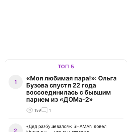
ТОП 5
«Моя любимая пара!»: Ольга
1
Бузова спустя 22 года
воссоединилась с бывшим
парнем из «ДОМа-2»
199
1
«Дед разбушевался»: SHAMAN довел
2