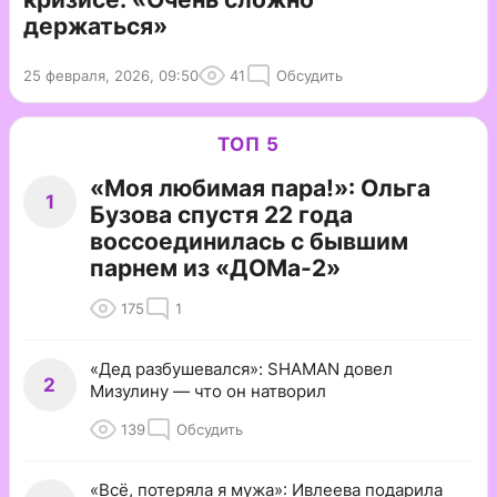
держаться»
25 февраля, 2026, 09:50
41
Обсудить
ТОП 5
«Моя любимая пара!»: Ольга
1
Бузова спустя 22 года
воссоединилась с бывшим
парнем из «ДОМа-2»
175
1
«Дед разбушевался»: SHAMAN довел
2
Мизулину — что он натворил
139
Обсудить
«Всё, потеряла я мужа»: Ивлеева подарила