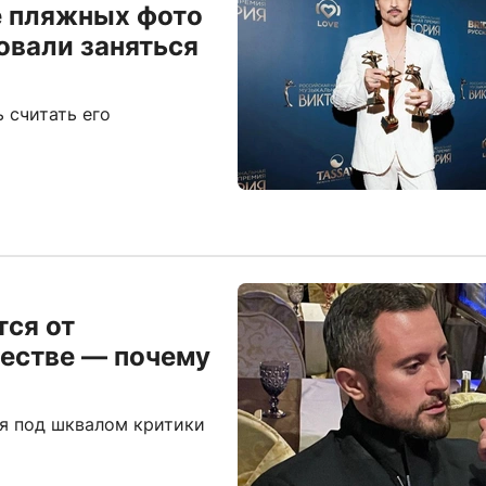
е пляжных фото
овали заняться
 считать его
тся от
честве — почему
ся под шквалом критики