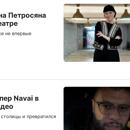
на Петросяна
еатре
же не впервые
пер Navai в
идео
 столицы и превратился