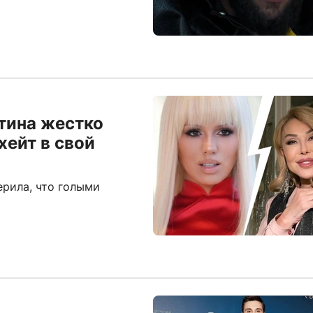
отина жестко
хейт в свой
ерила, что голыми