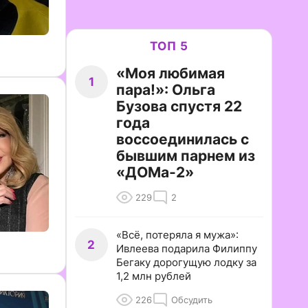
ТОП 5
«Моя любимая
1
пара!»: Ольга
Бузова спустя 22
года
воссоединилась с
бывшим парнем из
«ДОМа-2»
229
2
«Всё, потеряла я мужа»:
2
Ивлеева подарила Филиппу
Бегаку дорогущую лодку за
1,2 млн рублей
226
Обсудить