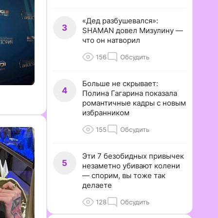
«Дед разбушевался»:
3
SHAMAN довел Мизулину —
что он натворил
156
Обсудить
Больше не скрывает:
4
Полина Гагарина показала
романтичные кадры с новым
избранником
155
Обсудить
Эти 7 безобидных привычек
5
незаметно убивают колени
— спорим, вы тоже так
делаете
128
Обсудить