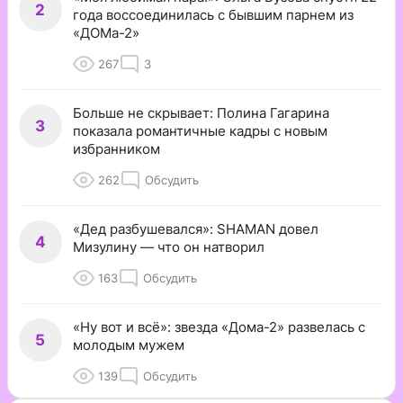
2
года воссоединилась с бывшим парнем из
«ДОМа-2»
267
3
Больше не скрывает: Полина Гагарина
3
показала романтичные кадры с новым
избранником
262
Обсудить
«Дед разбушевался»: SHAMAN довел
4
Мизулину — что он натворил
163
Обсудить
«Ну вот и всё»: звезда «Дома-2» развелась с
5
молодым мужем
139
Обсудить