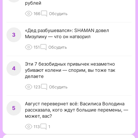
рублей
166
Обсудить
«Дед разбушевался»: SHAMAN довел
3
Мизулину — что он натворил
151
Обсудить
Эти 7 безобидных привычек незаметно
4
убивают колени — спорим, вы тоже так
делаете
123
Обсудить
Август перевернет всё: Василиса Володина
5
рассказала, кого ждут большие перемены, —
может, вас?
113
1