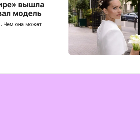
мире» вышла
рвал модель
а. Чем она может