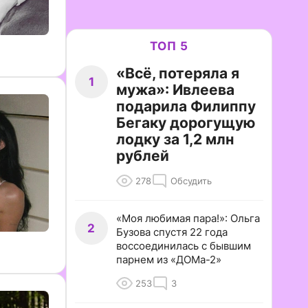
ТОП 5
«Всё, потеряла я
1
мужа»: Ивлеева
подарила Филиппу
Бегаку дорогущую
лодку за 1,2 млн
рублей
278
Обсудить
«Моя любимая пара!»: Ольга
2
Бузова спустя 22 года
воссоединилась с бывшим
парнем из «ДОМа-2»
253
3