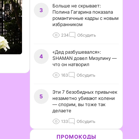
Больше не скрывает:
3
Полина Гагарина показала
романтичные кадры с новым
избранником
234
Обсудить
«Дед разбушевался»:
4
SHAMAN довел Мизулину —
что он натворил
163
Обсудить
Эти 7 безобидных привычек
5
незаметно убивают колени
— спорим, вы тоже так
делаете
133
Обсудить
ПРОМОКОДЫ