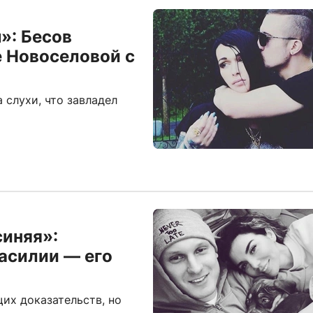
»: Бесов
е Новоселовой с
 слухи, что завладел
синяя»:
асилии — его
их доказательств, но