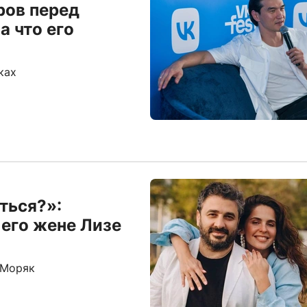
ров перед
а что его
ках
ться?»:
 его жене Лизе
 Моряк