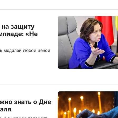
 на защиту
мпиаде: «Не
ть медалей любой ценой
жно знать о Дне
раля