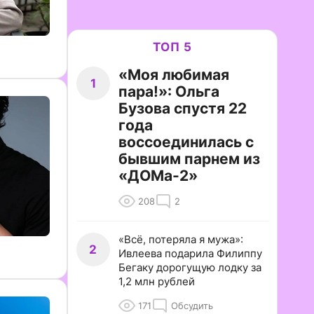
ТОП 5
«Моя любимая
1
пара!»: Ольга
Бузова спустя 22
года
воссоединилась с
бывшим парнем из
«ДОМа-2»
208
2
«Всё, потеряла я мужа»:
2
Ивлеева подарила Филиппу
Бегаку дорогущую лодку за
1,2 млн рублей
171
Обсудить