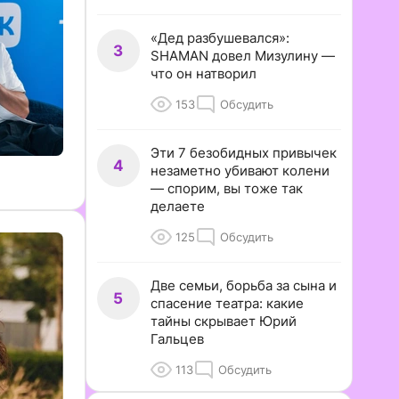
«Дед разбушевался»:
3
SHAMAN довел Мизулину —
что он натворил
153
Обсудить
Эти 7 безобидных привычек
4
незаметно убивают колени
— спорим, вы тоже так
делаете
125
Обсудить
Две семьи, борьба за сына и
5
спасение театра: какие
тайны скрывает Юрий
Гальцев
113
Обсудить