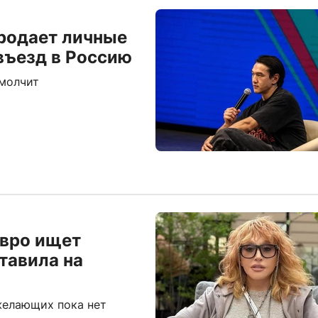
родает личные
 въезд в Россию
 молчит
евро ищет
тавила на
желающих пока нет