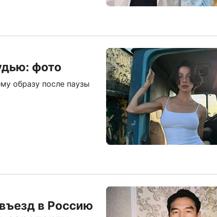
удью: фото
му образу после паузы
въезд в Россию