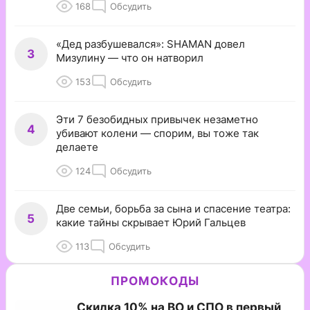
168
Обсудить
«Дед разбушевался»: SHAMAN довел
3
Мизулину — что он натворил
153
Обсудить
Эти 7 безобидных привычек незаметно
4
убивают колени — спорим, вы тоже так
делаете
124
Обсудить
Две семьи, борьба за сына и спасение театра:
5
какие тайны скрывает Юрий Гальцев
113
Обсудить
ПРОМОКОДЫ
Скидка 10% на ВО и СПО в первый