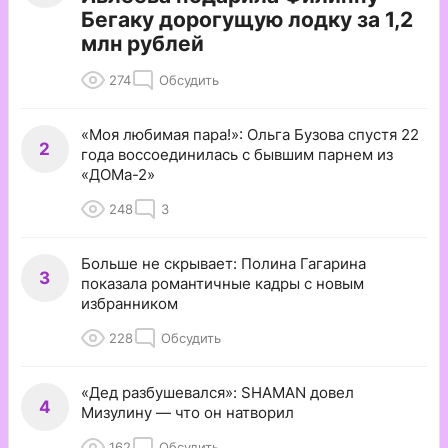
Бегаку дорогущую лодку за 1,2
млн рублей
274
Обсудить
«Моя любимая пара!»: Ольга Бузова спустя 22
2
года воссоединилась с бывшим парнем из
«ДОМа-2»
248
3
Больше не скрывает: Полина Гагарина
3
показала романтичные кадры с новым
избранником
228
Обсудить
«Дед разбушевался»: SHAMAN довел
4
Мизулину — что он натворил
162
Обсудить