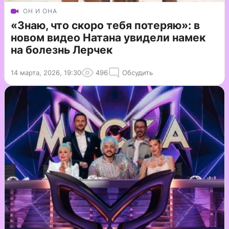
ОН И ОНА
«Знаю, что скоро тебя потеряю»: в
новом видео Натана увидели намек
на болезнь Лерчек
14 марта, 2026, 19:30
496
Обсудить