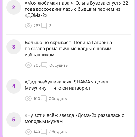
«Моя любимая пара!»: Ольга Бузова спустя 22
2
года воссоединилась с бывшим парнем из
«ДОМа-2»
267
3
Больше не скрывает: Полина Гагарина
3
показала романтичные кадры с новым
избранником
263
Обсудить
«Дед разбушевался»: SHAMAN довел
4
Мизулину — что он натворил
163
Обсудить
«Ну вот и всё»: звезда «Дома-2» развелась с
5
молодым мужем
140
Обсудить