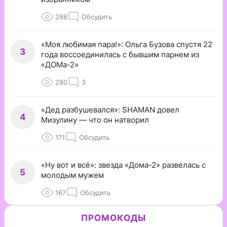
288
Обсудить
«Моя любимая пара!»: Ольга Бузова спустя 22
3
года воссоединилась с бывшим парнем из
«ДОМа-2»
280
3
«Дед разбушевался»: SHAMAN довел
4
Мизулину — что он натворил
171
Обсудить
«Ну вот и всё»: звезда «Дома-2» развелась с
5
молодым мужем
167
Обсудить
ПРОМОКОДЫ