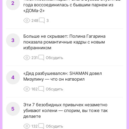
2
года воссоединилась с бывшим парнем из
«ДОМа-2»
248
3
Больше не скрывает: Полина Гагарина
3
показала романтичные кадры с новым
избранником
231
Обсудить
«Дед разбушевался»: SHAMAN довел
4
Мизулину — что он натворил
162
Обсудить
Эти 7 безобидных привычек незаметно
5
убивают колени — спорим, вы тоже так
делаете
132
Обсудить