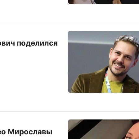
ович поделился
део Мирославы