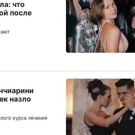
ла: что
ой после
хают
иччиарини
ек назло
лого курса лечения