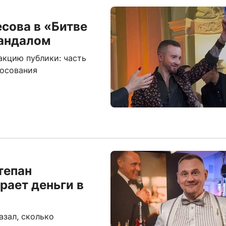
есова в «Битве
кандалом
акцию публики: часть
лосования
тепан
рает деньги в
азал, сколько