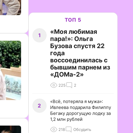
ТОП 5
«Моя любимая
1
пара!»: Ольга
Бузова спустя 22
года
воссоединилась с
бывшим парнем из
«ДОМа-2»
225
2
«Всё, потеряла я мужа»:
2
Ивлеева подарила Филиппу
Бегаку дорогущую лодку за
1,2 млн рублей
218
Обсудить