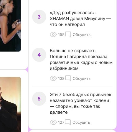
«Дед разбушевался»:
3
SHAMAN довел Мизулину —
что он натворил
155
Обсудить
Больше не скрывает:
4
Полина Гагарина показала
романтичные кадры с новым
избранником
138
Обсудить
Эти 7 безобидных привычек
5
незаметно убивают колени
— спорим, вы тоже так
делаете
127
Обсудить