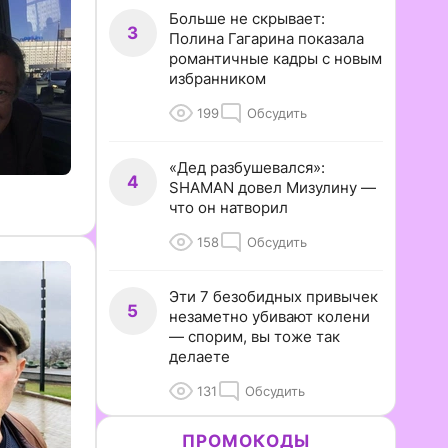
Больше не скрывает:
3
Полина Гагарина показала
романтичные кадры с новым
избранником
199
Обсудить
«Дед разбушевался»:
4
SHAMAN довел Мизулину —
что он натворил
158
Обсудить
Эти 7 безобидных привычек
5
незаметно убивают колени
— спорим, вы тоже так
делаете
131
Обсудить
ПРОМОКОДЫ