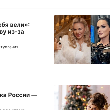
бя вели»:
ву из-за
ступления
чка России —