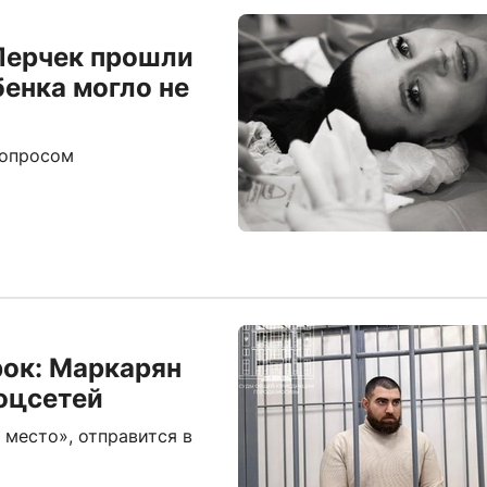
Лерчек прошли
бенка могло не
вопросом
рок: Маркарян
соцсетей
 место», отправится в