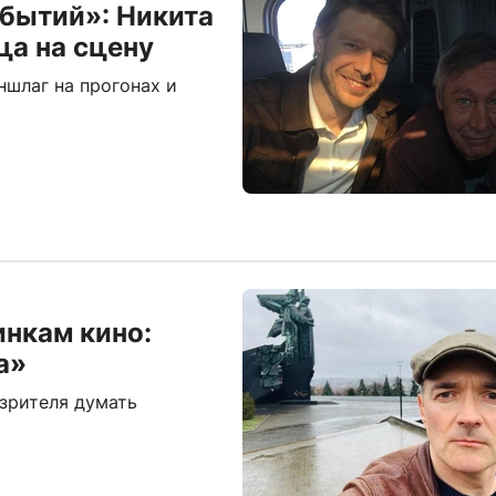
обытий»: Никита
ца на сцену
ншлаг на прогонах и
инкам кино:
а»
 зрителя думать