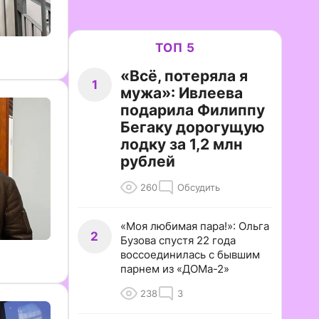
ТОП 5
«Всё, потеряла я
1
мужа»: Ивлеева
подарила Филиппу
Бегаку дорогущую
лодку за 1,2 млн
рублей
260
Обсудить
«Моя любимая пара!»: Ольга
2
Бузова спустя 22 года
воссоединилась с бывшим
парнем из «ДОМа-2»
238
3