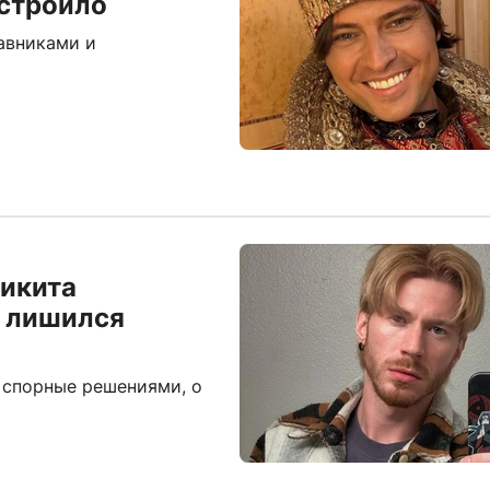
устроило
авниками и
Никита
и лишился
 спорные решениями, о