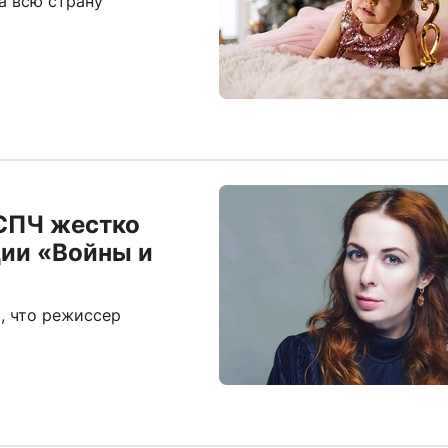
а всю страну
 СПЧ жестко
ции «Войны и
, что режиссер