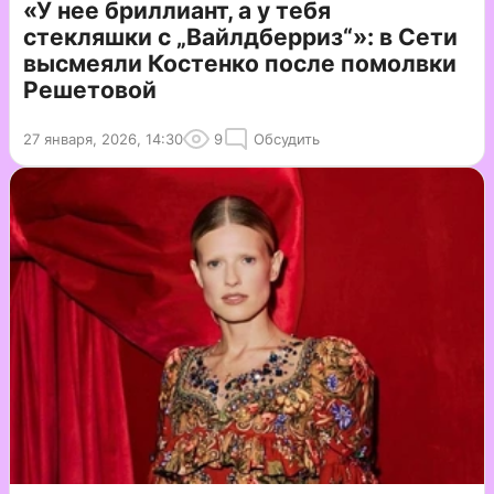
«У нее бриллиант, а у тебя
стекляшки с „Вайлдберриз“»: в Сети
высмеяли Костенко после помолвки
Решетовой
27 января, 2026, 14:30
9
Обсудить