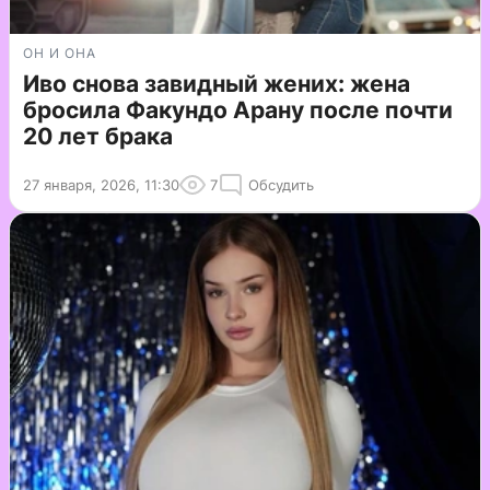
ОН И ОНА
Иво снова завидный жених: жена
бросила Факундо Арану после почти
20 лет брака
27 января, 2026, 11:30
7
Обсудить