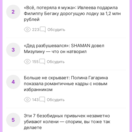
«Всё, потеряла я мужа»: Ивлеева подарила
2
Филиппу Бегаку дорогущую лодку за 1,2 млн
рублей
223
Обсудить
«Дед разбушевался»: SHAMAN довел
3
Мизулину — что он натворил
155
Обсудить
Больше не скрывает: Полина Гагарина
4
показала романтичные кадры с новым
избранником
143
Обсудить
Эти 7 безобидных привычек незаметно
5
убивают колени — спорим, вы тоже так
делаете