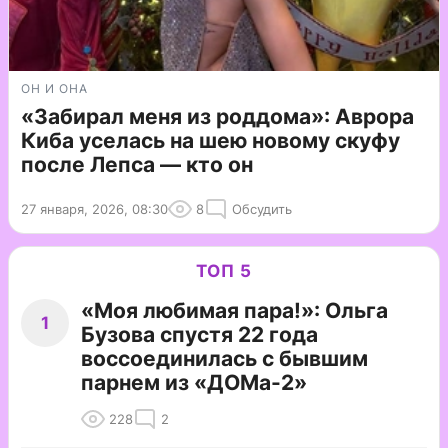
ОН И ОНА
«Забирал меня из роддома»: Аврора
Киба уселась на шею новому скуфу
после Лепса — кто он
27 января, 2026, 08:30
8
Обсудить
ТОП 5
«Моя любимая пара!»: Ольга
1
Бузова спустя 22 года
воссоединилась с бывшим
парнем из «ДОМа-2»
228
2