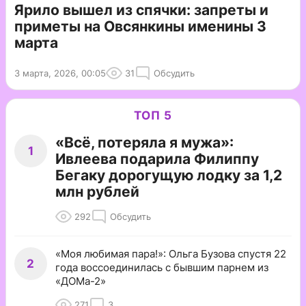
Ярило вышел из спячки: запреты и
приметы на Овсянкины именины 3
марта
3 марта, 2026, 00:05
31
Обсудить
ТОП 5
«Всё, потеряла я мужа»:
1
Ивлеева подарила Филиппу
Бегаку дорогущую лодку за 1,2
млн рублей
292
Обсудить
«Моя любимая пара!»: Ольга Бузова спустя 22
2
года воссоединилась с бывшим парнем из
«ДОМа-2»
271
3