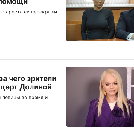
дпомощи
го ареста ей перекрыли
за чего зрители
нцерт Долиной
 певицы во время и