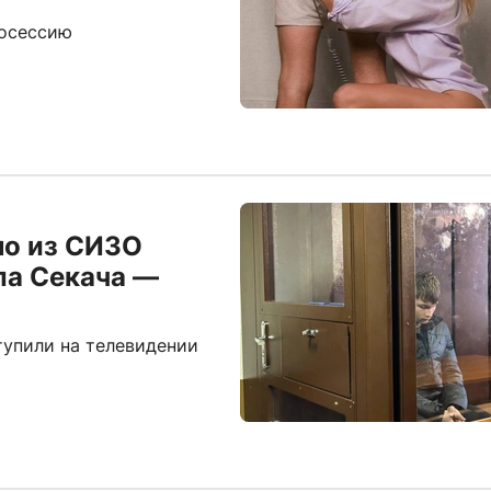
тосессию
мо из СИЗО
ла Секача —
тупили на телевидении