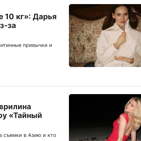
 10 кг»: Дарья
з-за
антинные привычки и
аврилина
шоу «Тайный
а съемки в Азию и кто