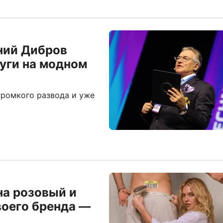
ний Дибров
руги на модном
громкого развода и уже
на розовый и
воего бренда —