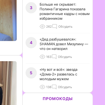
Больше не скрывает:
3
Полина Гагарина показала
романтичные кадры с новым
избранником
262
Обсудить
«Дед разбушевался»:
4
SHAMAN довел Мизулину —
что он натворил
163
Обсудить
«Ну вот и всё»: звезда
5
«Дома-2» развелась с
молодым мужем
138
Обсудить
ПРОМОКОДЫ