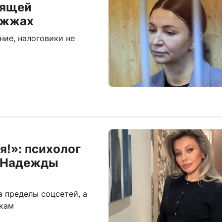
дящей
ожжах
ние, налоговики не
я!»: психолог
и Надежды
 пределы соцсетей, а
чкам