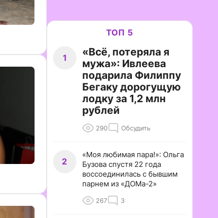
ТОП 5
«Всё, потеряла я
1
мужа»: Ивлеева
подарила Филиппу
Бегаку дорогущую
лодку за 1,2 млн
рублей
290
Обсудить
«Моя любимая пара!»: Ольга
2
Бузова спустя 22 года
воссоединилась с бывшим
парнем из «ДОМа-2»
267
3