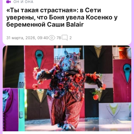
ОН И ОНА
«Ты такая страстная»: в Сети
уверены, что Боня увела Косенко у
беременной Саши Balair
31 марта, 2026, 09:40
78
2